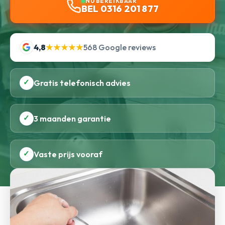
NU BEREIKBAAR
BEL 0316 201 877
4,8
★★★★★
568 Google reviews
✓
Gratis telefonisch advies
✓
3 maanden garantie
✓
Vaste prijs vooraf