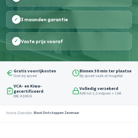
✓
3 maanden garantie
✓
Vaste prijs vooraf
Gratis voorrijkosten
Binnen 30 min ter plaatse
Ook bij spoed
Bij spoed vaak al mogelijk
VCA- en Kiwa-
Volledig verzekerd
gecertificeerd
AVB tot 2,5 miljoen + CAR
BRL K10014
Home
Diensten
Riool Ontstoppen Zevenaar