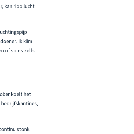
, kan rioollucht
luchtingspijp
doener. Ik klim
en of soms zelfs
tober koelt het
j bedrijfskantines,
ontinu stonk.