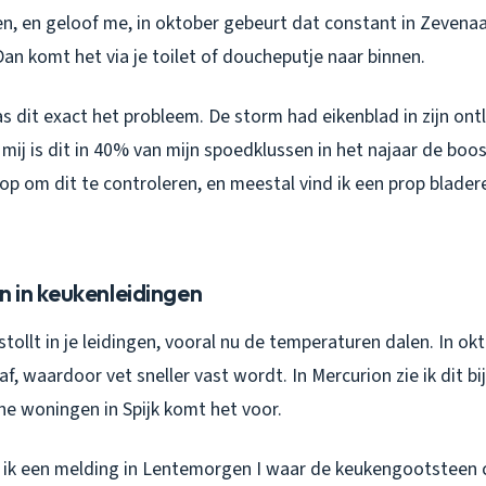
n, en geloof me, in oktober gebeurt dat constant in Zevenaar
an komt het via je toilet of doucheputje naar binnen.
was dit exact het probleem. De storm had eikenblad in zijn ont
mij is dit in 40% van mijn spoedklussen in het najaar de boos
p om dit te controleren, en meestal vind ik een prop blader
 in keukenleidingen
tollt in je leidingen, vooral nu de temperaturen dalen. In ok
af, waardoor vet sneller vast wordt. In Mercurion zie ik dit bi
e woningen in Spijk komt het voor.
ik een melding in Lentemorgen I waar de keukengootsteen c