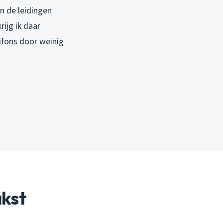
n de leidingen
ijg ik daar
ifons door weinig
akst