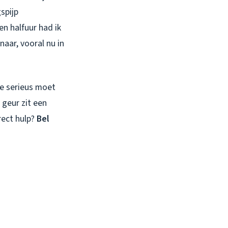
spijp
n halfuur had ik
aar, vooral nu in
je serieus moet
 geur zit een
rect hulp?
Bel