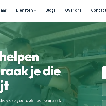
aar
Diensten
Blogs
Over ons
Contac
rhelpen
raak je die
jt
ie vieze geur definitief kwijtraakt.