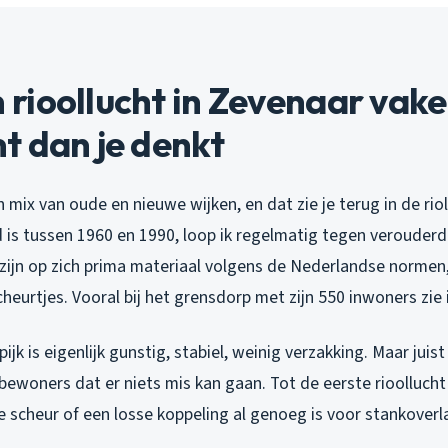
rioollucht in Zevenaar vake
t dan je denkt
 mix van oude en nieuwe wijken, en dat zie je terug in de riole
s tussen 1960 en 1990, loop ik regelmatig tegen verouder
e zijn op zich prima materiaal volgens de Nederlandse normen
cheurtjes. Vooral bij het grensdorp met zijn 550 inwoners zie 
jk is eigenlijk gunstig, stabiel, weinig verzakking. Maar juist
 bewoners dat er niets mis kan gaan. Tot de eerste rioollucht
e scheur of een losse koppeling al genoeg is voor stankoverl