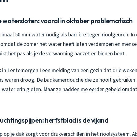
watersloten: vooral in oktober problematisch
nimaal 50 mm water nodig als barrière tegen rioolgeuren. In 
, omdat de zomer het water heeft laten verdampen en mens
ruikt het pas als je de verwarming aanzet en binnen bent.
k in Lentemorgen I een melding van een gezin dat drie weke
ons waren droog. De badkamerdouche die ze nooit gebruiken 
: water erin gieten. Maar ze hadden me eerder gebeld omdat
uchtingspijpen: herfstblad is de vijand
p op je dak zorgt voor drukverschillen in het rioolsysteem. Al