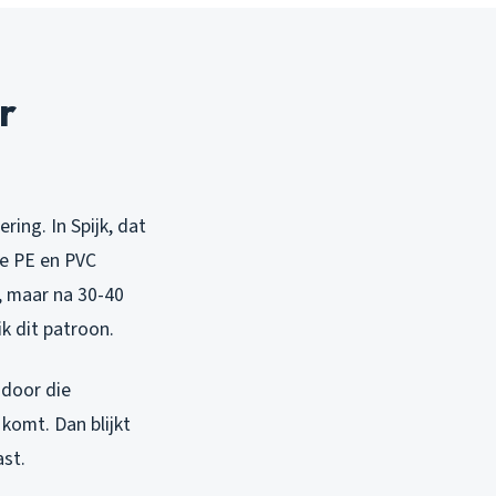
r
ring. In Spijk, dat
de PE en PVC
, maar na 30-40
ik dit patroon.
 door die
 komt. Dan blijkt
ast.