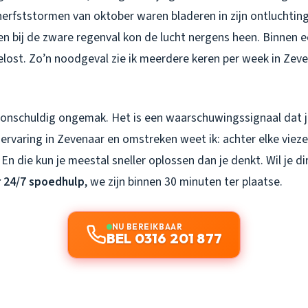
erfststormen van oktober waren bladeren in zijn ontluchting
n bij de zware regenval kon de lucht nergens heen. Binnen ee
ost. Zo’n noodgeval zie ik meerdere keren per week in Zeven
n onschuldig ongemak. Het is een waarschuwingssignaal dat 
ervaring in Zevenaar en omstreken weet ik: achter elke vieze
En die kun je meestal sneller oplossen dan je denkt. Wil je di
r 24/7 spoedhulp
, we zijn binnen 30 minuten ter plaatse.
NU BEREIKBAAR
BEL 0316 201 877