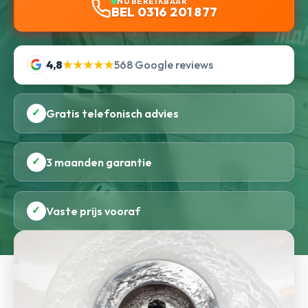
NU BEREIKBAAR
BEL 0316 201 877
4,8
★★★★★
568 Google reviews
✓
Gratis telefonisch advies
✓
3 maanden garantie
✓
Vaste prijs vooraf